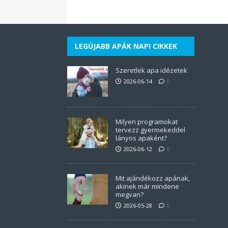
LEGÚJABB APÁK NAPI CIKKEK
Szeretlek apa idézetek
2026-06-14
0
Milyen programokat
tervezz gyermekeddel
lányos apaként?
2026-06-12
0
Mit ajándékozz apának,
akinek már mindene
megvan?
2026-05-28
0