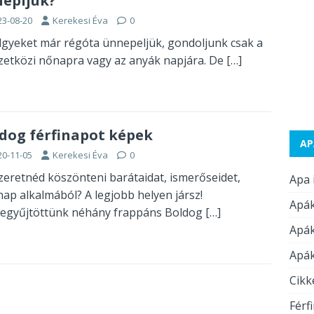
epljük?
23-08-20
Kerekesi Éva
0
lgyeket már régóta ünnepeljük, gondoljunk csak a
etközi nőnapra vagy az anyák napjára. De
[…]
dog férfinapot képek
AP
20-11-05
Kerekesi Éva
0
szeretnéd köszönteni barátaidat, ismerőseidet,
Apa 
inap alkalmából? A legjobb helyen jársz!
Apák
egyűjtöttünk néhány frappáns Boldog
[…]
Apák
Apák
Cikk
Férf