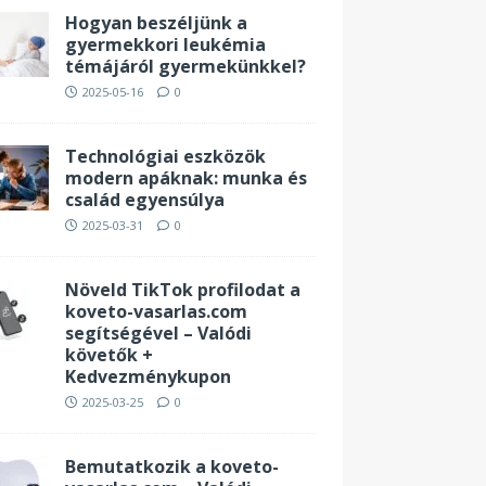
Hogyan beszéljünk a
gyermekkori leukémia
témájáról gyermekünkkel?
2025-05-16
0
Technológiai eszközök
modern apáknak: munka és
család egyensúlya
2025-03-31
0
Növeld TikTok profilodat a
koveto-vasarlas.com
segítségével – Valódi
követők +
Kedvezménykupon
2025-03-25
0
Bemutatkozik a koveto-