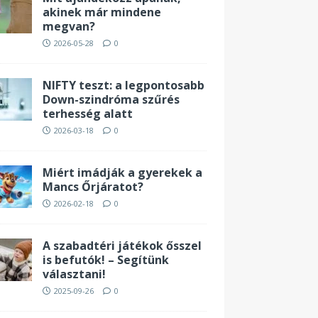
akinek már mindene
megvan?
2026-05-28
0
NIFTY teszt: a legpontosabb
Down-szindróma szűrés
terhesség alatt
2026-03-18
0
Miért imádják a gyerekek a
Mancs Őrjáratot?
2026-02-18
0
A szabadtéri játékok ősszel
is befutók! – Segítünk
választani!
2025-09-26
0