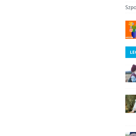
Szpo
LE