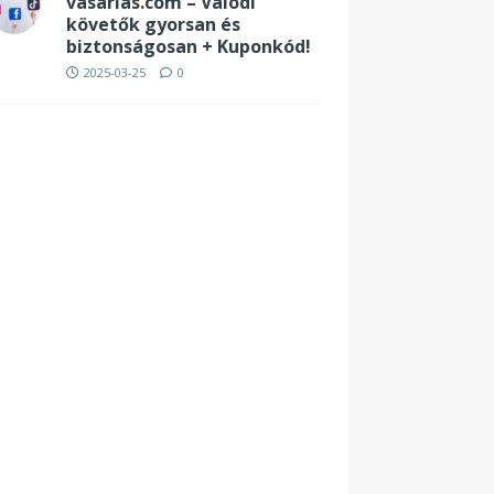
vasarlas.com – Valódi
követők gyorsan és
biztonságosan + Kuponkód!
2025-03-25
0