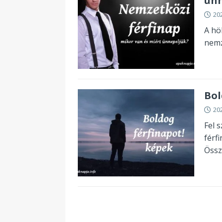
ünn
20
A hö
nemz
Bol
20
Fel 
férf
Össz