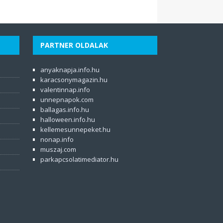
PARTNER OLDALAK
anyaknapja.info.hu
karacsonymagazin.hu
valentinnap.info
unnepnapok.com
ballagas.info.hu
halloween.info.hu
kellemesunnepeket.hu
nonap.info
muszaj.com
parkapcsolatimediator.hu