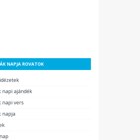
ÁK NAPJA ROVATOK
idézetek
 napi ajándék
 napi vers
 napja
ek
inap