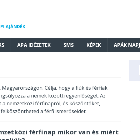
API AJÁNDÉK
RS
APA IDÉZETEK
SMS
KÉPEK
APÁK NAP
 Magyarországon. Célja, hogy a fiúk és férfiak
hangsúlyozza a nemek közötti egyenlőséget. Az
a nemzetközi férfinapról, és köszöntőket,
 felköszöntheted a férfi ismerőseidet.
zetközi férfinap mikor van és miért