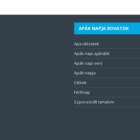
APÁK NAPJA ROVATOK
Apa idézetek
Apák napi ajándék
Apák napi vers
Apák napja
Cikkek
Férfinap
Szponzorált tartalom