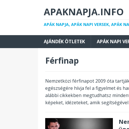
APAKNAPJA.INFO
APÁK NAPJA, APÁK NAPI VERSEK, APÁK N
AJÁNDÉK ÖTLETEK
APÁK NAPI VE
Férfinap
Nemzetközi férfinapot 2009 óta tartják
egészségére hívja fel a figyelmet és 
alábbi cikkekben megtudhatsz mindent 
képeket, idézeteket, amik segítségével
Nem