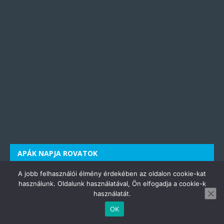
APÁK NAPJA ROVATOK
A jobb felhasználói élmény érdekében az oldalon cookie-kat
Apa idézetek
használunk. Oldalunk használatával, Ön elfogadja a cookie-k
Apák napi ajándék
használatát.
Apák napi vers
OK