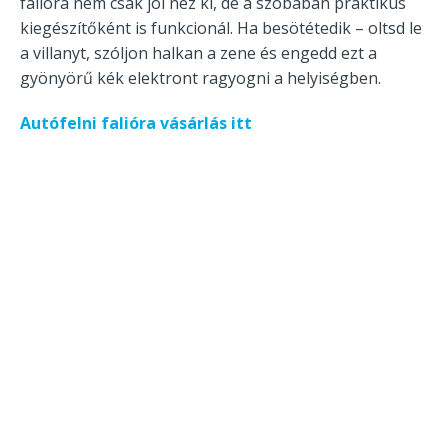
falióra nem csak jól néz ki, de a szobában praktikus
kiegészítőként is funkcionál. Ha besötétedik – oltsd le
a villanyt, szóljon halkan a zene és engedd ezt a
gyönyörű kék elektront ragyogni a helyiségben.
Autófelni falióra vásárlás itt