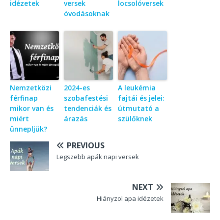
idézetek
versek
locsolóversek
óvodásoknak
Nemzetközi
2024-es
A leukémia
férfinap
szobafestési
fajtái és jelei:
mikor van és
tendenciák és
útmutató a
miért
árazás
szülőknek
ünnepljük?
PREVIOUS
Legszebb apák napi versek
NEXT
Hiányzol apa idézetek