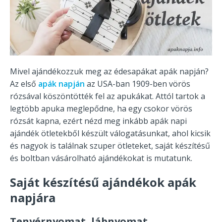
Mivel ajándékozzuk meg az édesapákat apák napján?
Az első
apák napján
az USA-ban 1909-ben vörös
rózsával köszöntötték fel az apukákat. Attól tartok a
legtöbb apuka meglepődne, ha egy csokor vörös
rózsát kapna, ezért nézd meg inkább apák napi
ajándék ötletekből készült válogatásunkat, ahol kicsik
és nagyok is találnak szuper ötleteket, saját készítésű
és boltban vásárolható ajándékokat is mutatunk.
Saját készítésű ajándékok apák
napjára
Tenyérnyomat, lábnyomat