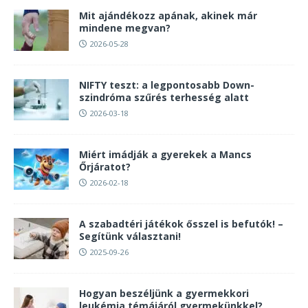
Mit ajándékozz apának, akinek már
mindene megvan?
2026-05-28
NIFTY teszt: a legpontosabb Down-
szindróma szűrés terhesség alatt
2026-03-18
Miért imádják a gyerekek a Mancs
Őrjáratot?
2026-02-18
A szabadtéri játékok ősszel is befutók! –
Segítünk választani!
2025-09-26
Hogyan beszéljünk a gyermekkori
leukémia témájáról gyermekünkkel?