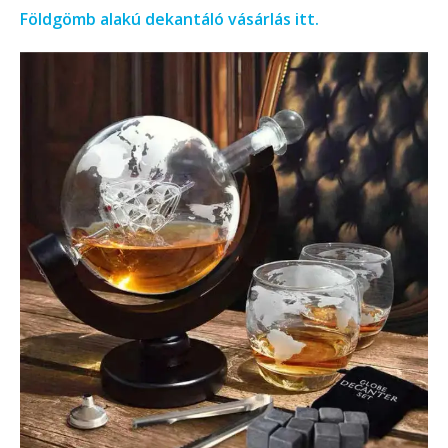
Földgömb alakú dekantáló vásárlás itt.