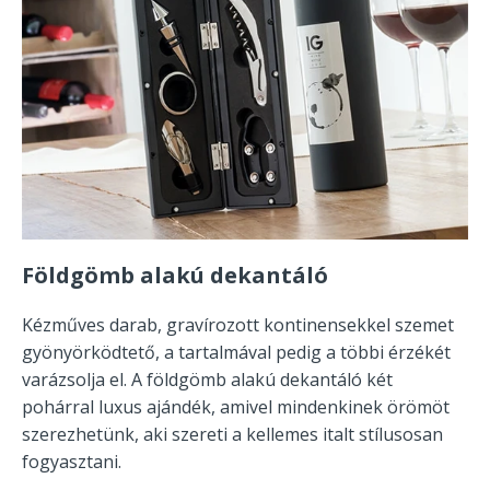
Földgömb alakú dekantáló
Kézműves darab, gravírozott kontinensekkel szemet
gyönyörködtető, a tartalmával pedig a többi érzékét
varázsolja el. A földgömb alakú dekantáló két
pohárral luxus ajándék, amivel mindenkinek örömöt
szerezhetünk, aki szereti a kellemes italt stílusosan
fogyasztani.