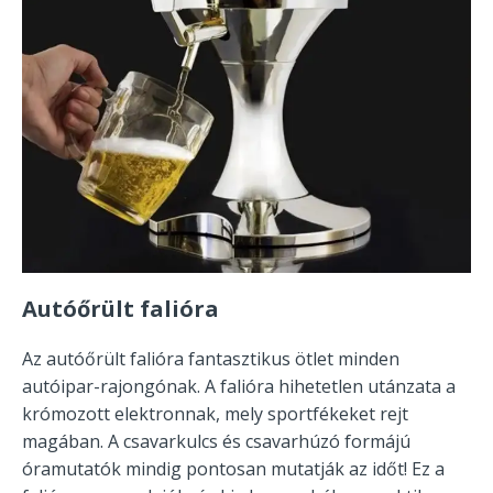
Autóőrült falióra
Az autóőrült falióra fantasztikus ötlet minden
autóipar-rajongónak. A falióra hihetetlen utánzata a
krómozott elektronnak, mely sportfékeket rejt
magában. A csavarkulcs és csavarhúzó formájú
óramutatók mindig pontosan mutatják az időt! Ez a