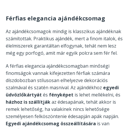
Férfias elegancia ajándékcsomag
Az ajándékcsomagok mindig is klasszikus ajándéknak
számítottak. Praktikus ajándék, mert a finom italok, és
élelmiszerek garantáltan elfogynak, tehát nem lesz
még egy porfogó, amit már egyik polcra sem fér fel.
A férfias elegancia ajándékcsomagban minőségi
finomságok vannak kifejezetten férfiak számára
díszdobozban stílusosan elhelyezve dekorációs
szalmával és szatén masnival. Az ajándékhoz
egyedi
üdvözlőkártyát
és
fényképet
is lehet mellékelni, és
házhoz is szállítják
az édesapának, tehát akkor is
remek lehetőség, ha valakinek nincs lehetősége
személyesen felköszöntenie édesapján apák napján.
Egyedi ajándékcsomag összeállítására
is van