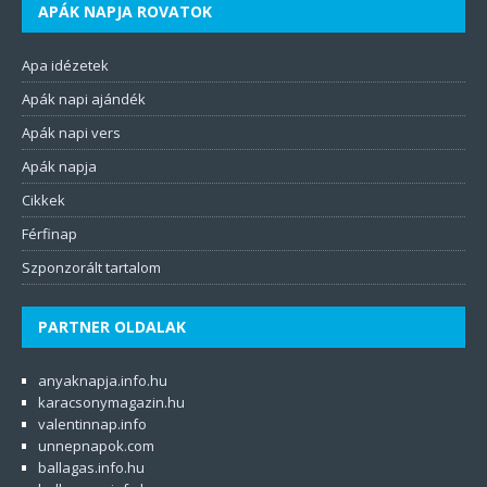
APÁK NAPJA ROVATOK
Apa idézetek
Apák napi ajándék
Apák napi vers
Apák napja
Cikkek
Férfinap
Szponzorált tartalom
PARTNER OLDALAK
anyaknapja.info.hu
karacsonymagazin.hu
valentinnap.info
unnepnapok.com
ballagas.info.hu