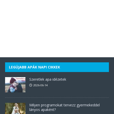
LEGÚJABB APÁK NAPI CIKKEK
Szeretlek apa idézetek
2026-06-14
Milyen programokat tervezz gyermekeddel
lányos apaként?