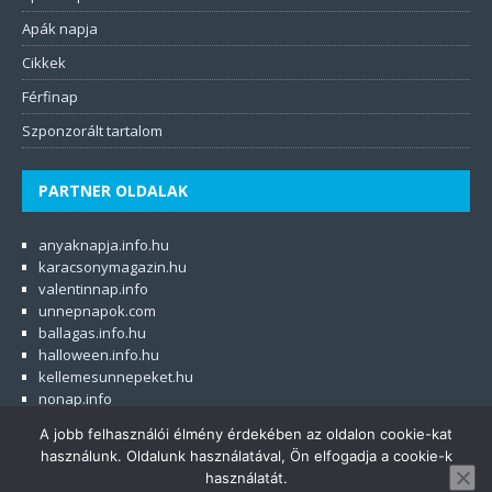
Apák napja
Cikkek
Férfinap
Szponzorált tartalom
PARTNER OLDALAK
anyaknapja.info.hu
karacsonymagazin.hu
valentinnap.info
unnepnapok.com
ballagas.info.hu
halloween.info.hu
kellemesunnepeket.hu
nonap.info
muszaj.com
A jobb felhasználói élmény érdekében az oldalon cookie-kat
parkapcsolatimediator.hu
használunk. Oldalunk használatával, Ön elfogadja a cookie-k
használatát.