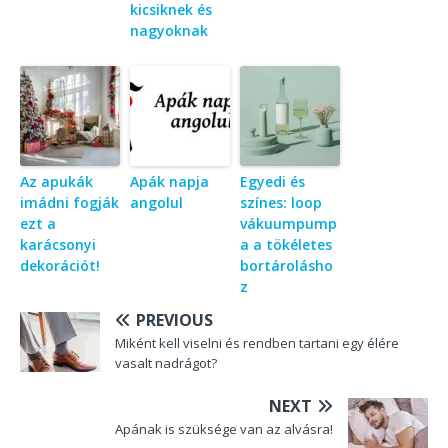
kicsiknek és
nagyoknak
Az apukák
Apák napja
Egyedi és
imádni fogják
angolul
színes: loop
ezt a
vákuumpump
karácsonyi
a a tökéletes
dekorációt!
bortárolásho
z
PREVIOUS
Miként kell viselni és rendben tartani egy élére
vasalt nadrágot?
NEXT
Apának is szüksége van az alvásra!