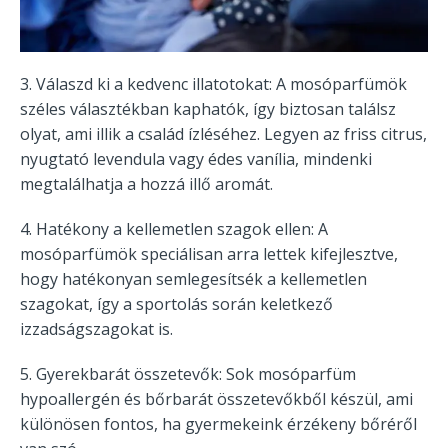
3. Válaszd ki a kedvenc illatotokat: A mosóparfümök
széles választékban kaphatók, így biztosan találsz
olyat, ami illik a család ízléséhez. Legyen az friss citrus,
nyugtató levendula vagy édes vanília, mindenki
megtalálhatja a hozzá illő aromát.
4. Hatékony a kellemetlen szagok ellen: A
mosóparfümök speciálisan arra lettek kifejlesztve,
hogy hatékonyan semlegesítsék a kellemetlen
szagokat, így a sportolás során keletkező
izzadságszagokat is.
5. Gyerekbarát összetevők: Sok mosóparfüm
hypoallergén és bőrbarát összetevőkből készül, ami
különösen fontos, ha gyermekeink érzékeny bőréről