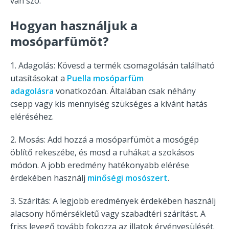
van szó.
Hogyan használjuk a
mosóparfümöt?
1. Adagolás: Kövesd a termék csomagolásán található
utasításokat a
Puella mosóparfüm
adagolásra
vonatkozóan. Általában csak néhány
csepp vagy kis mennyiség szükséges a kívánt hatás
eléréséhez.
2. Mosás: Add hozzá a mosóparfümöt a mosógép
öblítő rekeszébe, és mosd a ruhákat a szokásos
módon. A jobb eredmény hatékonyabb elérése
érdekében használj
minőségi mosószert
.
3. Szárítás: A legjobb eredmények érdekében használj
alacsony hőmérsékletű vagy szabadtéri szárítást. A
friss levegő tovább fokozza az illatok érvényesülését.