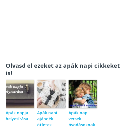
Olvasd el ezeket az apák napi cikkeket
is!
Apák napja
Apák napi
Apák napi
helyesírása
ajándék
versek
ötletek
óvodásoknak