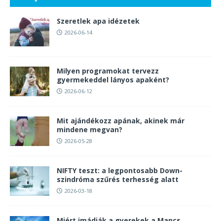
Szeretlek apa idézetek
2026-06-14
Milyen programokat tervezz
gyermekeddel lányos apaként?
2026-06-12
Mit ajándékozz apának, akinek már
mindene megvan?
2026-05-28
NIFTY teszt: a legpontosabb Down-
szindróma szűrés terhesség alatt
2026-03-18
Miért imádják a gyerekek a Mancs