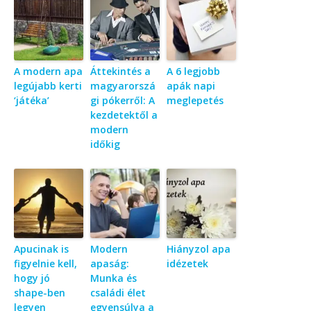
A modern apa
Áttekintés a
A 6 legjobb
legújabb kerti
magyarorszá
apák napi
‘játéka’
gi pókerről: A
meglepetés
kezdetektől a
modern
időkig
Apucinak is
Modern
Hiányzol apa
figyelnie kell,
apaság:
idézetek
hogy jó
Munka és
shape-ben
családi élet
legyen
egyensúlya a