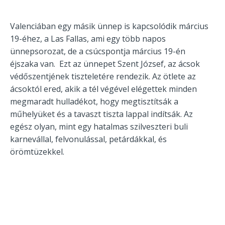
Valenciában egy másik ünnep is kapcsolódik március
19-éhez, a Las Fallas, ami egy több napos
ünnepsorozat, de a csúcspontja március 19-én
éjszaka van. Ezt az ünnepet Szent József, az ácsok
védőszentjének tiszteletére rendezik. Az ötlete az
ácsoktól ered, akik a tél végével elégettek minden
megmaradt hulladékot, hogy megtisztítsák a
műhelyüket és a tavaszt tiszta lappal indítsák. Az
egész olyan, mint egy hatalmas szilveszteri buli
karnevállal, felvonulással, petárdákkal, és
örömtüzekkel.