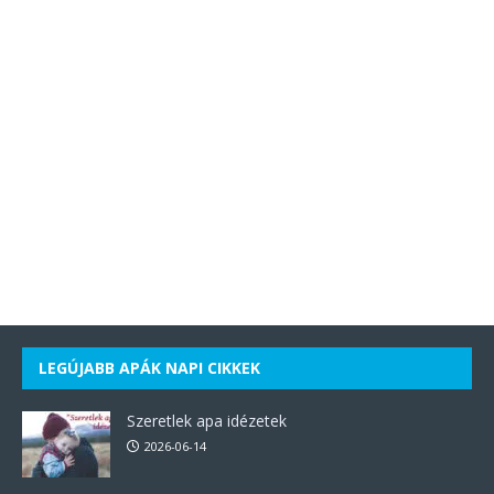
LEGÚJABB APÁK NAPI CIKKEK
Szeretlek apa idézetek
2026-06-14