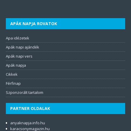
APÁK NAPJA ROVATOK
Apa idézetek
Apák napi ajándék
Apák napi vers
Apák napja
Cikkek
Férfinap
Szponzorált tartalom
PARTNER OLDALAK
anyaknapja.info.hu
karacsonymagazin.hu