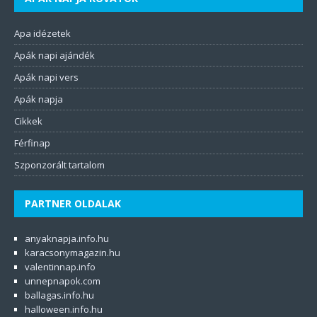
Apa idézetek
Apák napi ajándék
Apák napi vers
Apák napja
Cikkek
Férfinap
Szponzorált tartalom
PARTNER OLDALAK
anyaknapja.info.hu
karacsonymagazin.hu
valentinnap.info
unnepnapok.com
ballagas.info.hu
halloween.info.hu