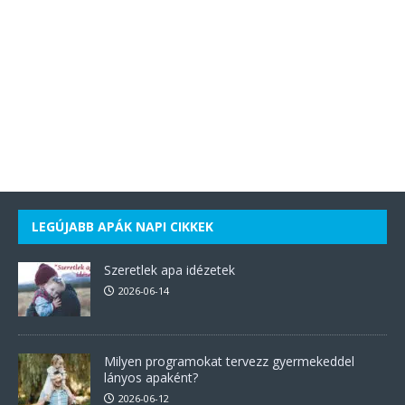
LEGÚJABB APÁK NAPI CIKKEK
Szeretlek apa idézetek
2026-06-14
Milyen programokat tervezz gyermekeddel
lányos apaként?
2026-06-12