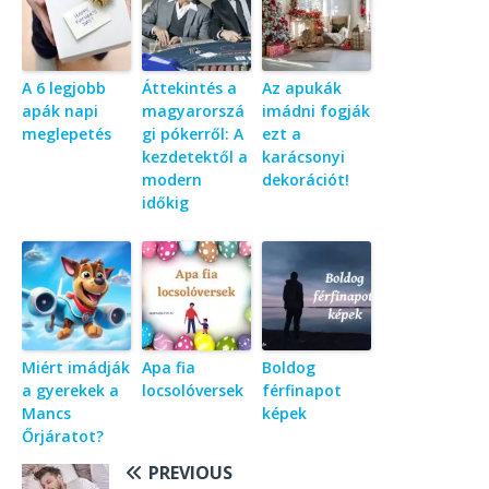
A 6 legjobb
Áttekintés a
Az apukák
apák napi
magyarorszá
imádni fogják
meglepetés
gi pókerről: A
ezt a
kezdetektől a
karácsonyi
modern
dekorációt!
időkig
Miért imádják
Apa fia
Boldog
a gyerekek a
locsolóversek
férfinapot
Mancs
képek
Őrjáratot?
PREVIOUS