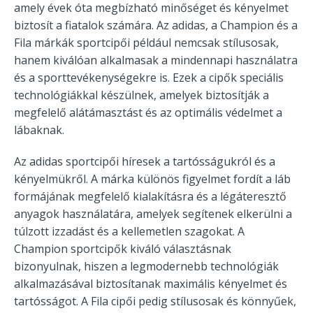
amely évek óta megbízható minőséget és kényelmet
biztosít a fiatalok számára. Az adidas, a Champion és a
Fila márkák sportcipői például nemcsak stílusosak,
hanem kiválóan alkalmasak a mindennapi használatra
és a sporttevékenységekre is. Ezek a cipők speciális
technológiákkal készülnek, amelyek biztosítják a
megfelelő alátámasztást és az optimális védelmet a
lábaknak.
Az adidas sportcipői híresek a tartósságukról és a
kényelmükről. A márka különös figyelmet fordít a láb
formájának megfelelő kialakításra és a légáteresztő
anyagok használatára, amelyek segítenek elkerülni a
túlzott izzadást és a kellemetlen szagokat. A
Champion sportcipők kiváló választásnak
bizonyulnak, hiszen a legmodernebb technológiák
alkalmazásával biztosítanak maximális kényelmet és
tartósságot. A Fila cipői pedig stílusosak és könnyűek,